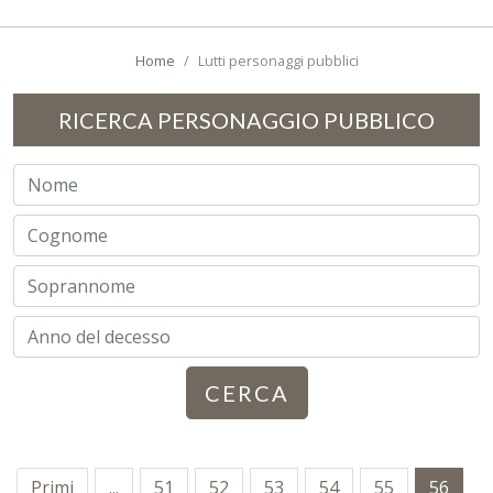
Home
Lutti personaggi pubblici
RICERCA PERSONAGGIO PUBBLICO
CERCA
Primi
...
51
52
53
54
55
56