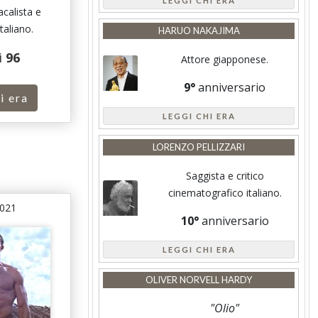
LEGGI CHI ERA
acalista e
italiano.
HARUO NAKAJIMA
i
96
Attore giapponese.
9°
anniversario
i era
LEGGI CHI ERA
LORENZO PELLIZZARI
Saggista e critico
cinematografico italiano.
2021
10°
anniversario
LEGGI CHI ERA
OLIVER NORVELL HARDY
"Olio"