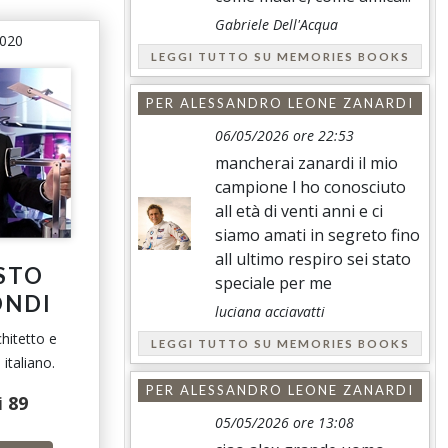
Gabriele Dell'Acqua
2020
LEGGI TUTTO SU MEMORIES BOOKS
PER
ALESSANDRO LEONE ZANARDI
06/05/2026 ore 22:53
mancherai zanardi il mio
campione l ho conosciuto
all età di venti anni e ci
siamo amati in segreto fino
all ultimo respiro sei stato
STO
speciale per me
ONDI
luciana acciavatti
hitetto e
LEGGI TUTTO SU MEMORIES BOOKS
italiano.
PER
ALESSANDRO LEONE ZANARDI
i
89
05/05/2026 ore 13:08