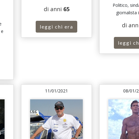
Politico, sind
di anni
65
giornalista 
e
di ann
leggi chi era
 e
leggi ch
11/01/2021
08/01/