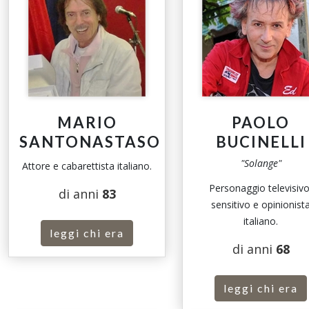
MARIO
PAOLO
SANTONASTASO
BUCINELLI
"Solange"
Attore e cabarettista italiano.
Personaggio televisivo
di anni
83
sensitivo e opinionist
italiano.
leggi chi era
di anni
68
leggi chi era