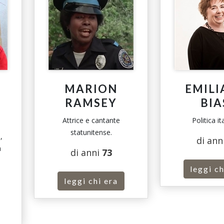
MARION
EMILI
RAMSEY
BIA
Attrice e cantante
Politica it
statunitense.
,
di ann
a
di anni
73
leggi ch
leggi chi era