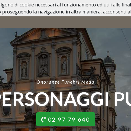
valgono di cookie necessari al funzionamento ed utili alle fina
 proseguendo la navigazione in altra maniera, acconsenti all
NECROLOGI
CREMAZIONE
SERVIZI FUNEBRI
IN CASO
Onoranze Funebri Meda
PERSONAGGI P
02 97 79 640