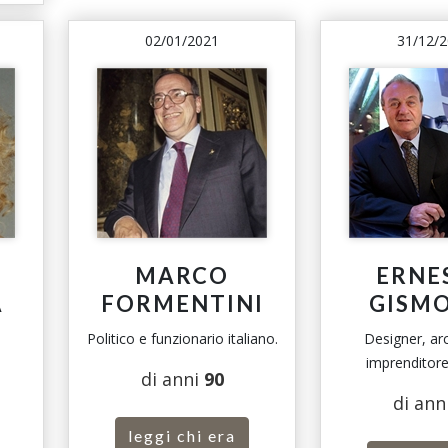
02/01/2021
31/12/
MARCO
ERNE
A
FORMENTINI
GISM
Politico e funzionario italiano.
Designer, arc
imprenditore 
e
di anni
90
di ann
leggi chi era