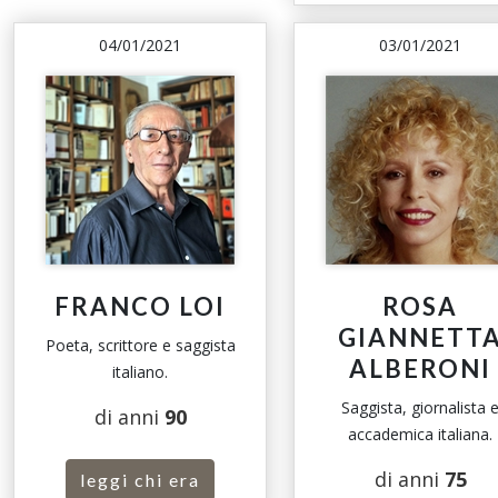
04/01/2021
03/01/2021
FRANCO LOI
ROSA
GIANNETT
Poeta, scrittore e saggista
ALBERONI
italiano.
Saggista, giornalista 
di anni
90
accademica italiana.
di anni
75
leggi chi era