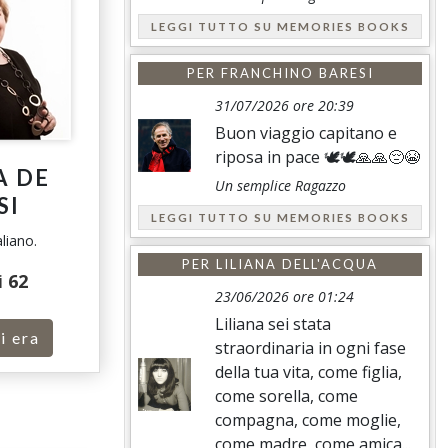
LEGGI TUTTO SU MEMORIES BOOKS
PER
FRANCHINO BARESI
31/07/2026 ore 20:39
Buon viaggio capitano e
riposa in pace 🕊️🕊️🙏🙏😔😭
A DE
Un semplice Ragazzo
SI
LEGGI TUTTO SU MEMORIES BOOKS
aliano.
PER
LILIANA DELL'ACQUA
i
62
23/06/2026 ore 01:24
Liliana sei stata
i era
straordinaria in ogni fase
della tua vita, come figlia,
come sorella, come
compagna, come moglie,
come madre, come amica...