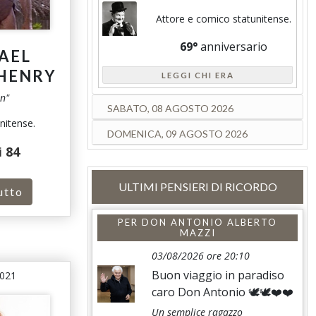
Attore e comico statunitense.
69°
anniversario
AEL
 HENRY
LEGGI CHI ERA
n"
SABATO, 08 AGOSTO 2026
nitense.
DOMENICA, 09 AGOSTO 2026
i
84
ULTIMI PENSIERI DI RICORDO
utto
PER
DON ANTONIO ALBERTO
MAZZI
03/08/2026 ore 20:10
Buon viaggio in paradiso
2021
caro Don Antonio 🕊️🕊️❤️❤️
Un semplice ragazzo