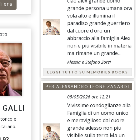
ciao alex grande uomo
i era
grande persona umana ora
vola alto e illumina il
paradiso grande guerriero
dal cuore d oro un
2020
abbraccio alla famiglia Alex
non e più visibile in materia
ma rimane un grande...
Alessia e Stefano Zorzi
LEGGI TUTTO SU MEMORIES BOOKS
PER
ALESSANDRO LEONE ZANARDI
05/05/2026 ore 12:21
Vivissime condoglianze alla
 GALLI
Famiglia di un uomo unico
storico e
e meraviglioso dal cuore
taliano.
grande adesso non piu
visibile sulla terra Ma un
i
92