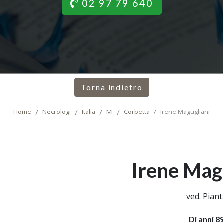
02 97 79 640
Torna indietro
Home
Necrologi
Italia
MI
Corbetta
Irene Magugliani
Irene Mag
ved. Piant
Di anni 8