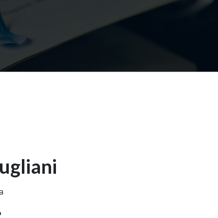
ugliani
a
9