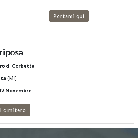
Portami qui
riposa
ro di Corbetta
tta
(MI)
 IV Novembre
l cimitero