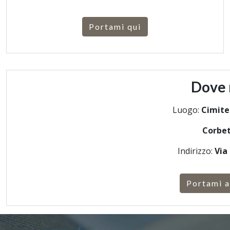
Portami qui
Dove 
Luogo:
Cimite
Corbe
Indirizzo:
Via
Portami a