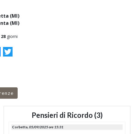
tta (MI)
nta (MI)
a
28
giorni
ok
essenger
Twitter
renze
Pensieri di Ricordo (3)
Corbetta,
05/09/2025 ore 15:31